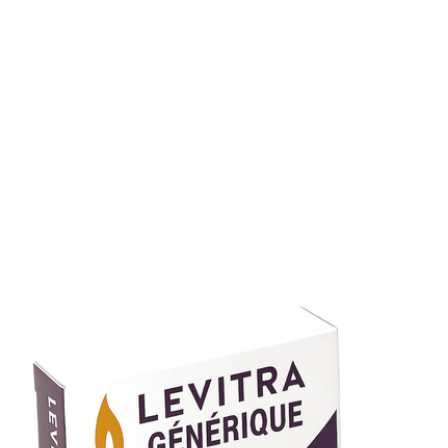
Peut-on devenir dépendant au Levitra?
Il n’existe pas de dépendance pharmacologique, mais un
usage régulier peut créer une dépendance psychologique
Respectez la posologie et consultez un professionnel si v
avez des inquiétudes.
Levitra ou Cialis, que choisir?
Le Cialis (Tadalafil) offre une durée plus longue (jusqu’à 3
h). Le Levitra est plus adapté si vous préférez une efficaci
plus courte et précise. Comparez les prix et les dosages
pour un achat moins cher adapté à votre besoin.