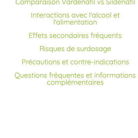
Comparaison Vardenafil vs Sildenafil
Interactions avec l’alcool et
l’alimentation
Effets secondaires fréquents
Risques de surdosage
Précautions et contre-indications
Questions fréquentes et informations
complémentaires
Comment commander Levitra générique en
France?
Depuis la fin du brevet du principe actif Vardenafil, il est
possible d’acheter un Levitra générique en ligne à prix très
compétitif. Pour réaliser un achat fiable, choisissez une