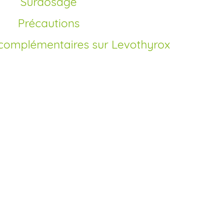
Surdosage
Précautions
 complémentaires sur Levothyrox
vothyrox en France?
rculation des génériques de la
at de Levothyrox générique sans
u plus accessible. Sur notre site, vous
tre traitement en quelques clics, sans
éficier d’un prix moins cher qu’en officine
 proposons un achat en ligne rapide et
entes formules pour convenir à tous les
e tout en France.
hyrox en ligne sans ordonnance – est-ce