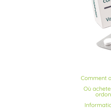
Comment a
Où acheter du Levothyrox en ligne sans
ordon
Informations générales sur Levothyrox