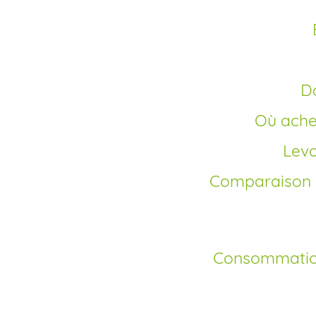
Où ach
Lev
Comparaison de la lévothyroxine avec d’autres
Consommatio