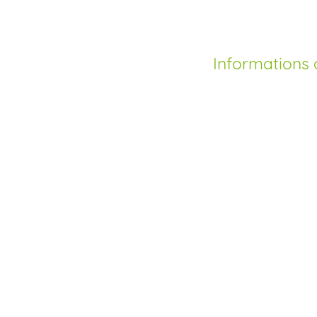
Informations
Comment acheter Le
Depuis la mise en ci
lévothyroxine, l’ach
ordonnance est deven
pouvez commander vo
vous déplacer, et bén
traditionnelle. Nous
sécurisé, avec différ
budgets et besoins, l
Où acheter du Levot
possible?