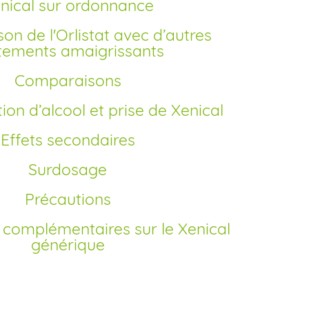
enical sur ordonnance
itements amaigrissants
Comparaisons
on d’alcool et prise de Xenical
Effets secondaires
Surdosage
Précautions
générique
nical générique en France?