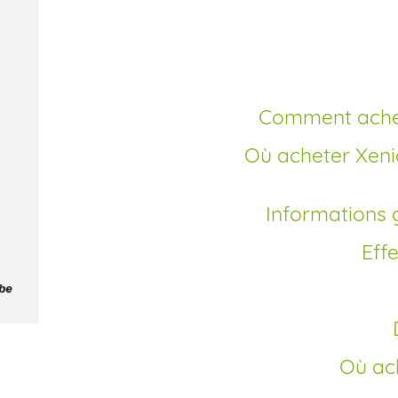
ordonnanc
Comment ache
Où acheter Xenical en ligne sans ordonnance – est-
Informations g
Ef
Où a