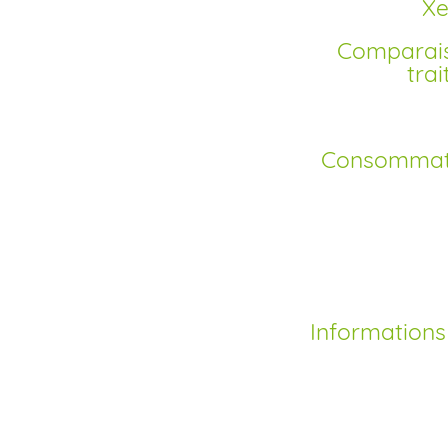
X
Comparaison de l'Orlistat avec d’autres
tra
Consommati
Informations complémentaires sur le Xenical
Comment acheter Xe