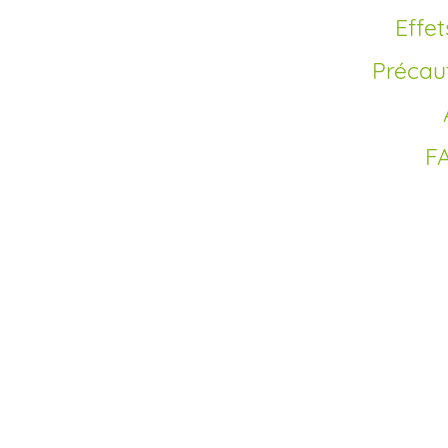
Eff
Précau
F
Pourquoi c
générique
Effexor, dont le princ