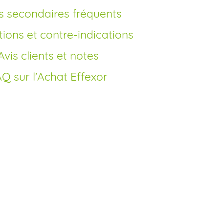
ets secondaires fréquents
tions et contre-indications
Avis clients et notes
AQ sur l'Achat Effexor
hoisir Effexor
?
ipe actif est la venlafaxine, est un