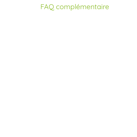
FAQ complémentaire
Comment acheter
Nexium générique en
France?
Depuis la mise sur le marché des génériques
d’esomeprazole, il est possible de commander Nexium en
version générique sans ordonnance. Notre pharmacie en
ligne agréée facilite l’achat, vous garantissant un prix pas
cher et un traitement authentique, conforme aux normes