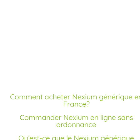
Acheter nexium
livraison rapide
générique
Bienvenue sur la pharmacie Labbe. Notre service en ligne
vous permet d’acheter Nexium générique sans ordonnan
en France à prix pas cher. Profitez d’un achat sécurisé, d’u
livraison rapide et d’un tarif moins cher qu’en pharmacie
traditionnelle.
Comment acheter Nexium générique en
France?
Commander Nexium en ligne sans
ordonnance
Qu’est-ce que le Nexium générique