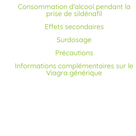
Consommation d’alcool pendant la
prise de sildénafil
Effets secondaires
Surdosage
Précautions
Informations complémentaires sur le
Viagra générique
Comment acheter Viagra générique en France?
Depuis la fin des brevets du Viagra original, de nombreux
laboratoires proposent des versions
génériques
du
sildénafil
. Pour un
achat
sécurisé,
acheter
Viagra en ligne 
notre pharmacie agréée en france vous garantit un produi
testé, authentique et à un
prix
moins cher
qu’en officine