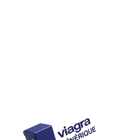
générique
Après une chirurgie pelvienne
Attendez l’avis de votre chirurgien ou urologue avant de
reprendre un traitement au sildénafil.
Impact sur la libido
Le Viagra ne modifie pas directement le désir, mais la
confiance retrouvée peut renforcer l’excitation et le plaisir.
Dépendance
Aucune dépendance pharmacologique n’a été décrite, ma
un usage fréquent peut créer une dépendance
psychologique.