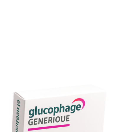
Informations supplémentaires sur Glucophage
Peut-on conduire après avoir pris Glucophage?
Oui, la metformine n’entraîne pas de somnolence, tant qu
vous ne présentez pas d’hypoglycémie associée.
Glucophage et grossesse
La metformine peut être prescrite en cas de diabète
gestationnel, sous surveillance obstétricale.
Y a-t-il un risque de dépendance?
Non, aucun effet addictif n’a été décrit avec la metformine