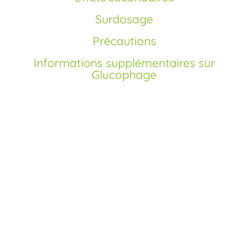
Surdosage
Précautions
Informations supplémentaires sur
Glucophage
Comment acheter Glucophage générique en
France?
Depuis la mise sur le marché des premières génériques d
la metformine, il est possible de procéder à un achat de
Glucophage générique sans ordonnance en France. Notre
pharmacie en ligne agréée vous propose une démarche
simple pour commander votre traitement en quelques clic
Il vous suffit de remplir un formulaire médical rapide et de
sélectionner le dosage adapté à votre prescription. Profit
ainsi d’un prix moins cher et d’un achat sécurisé sans