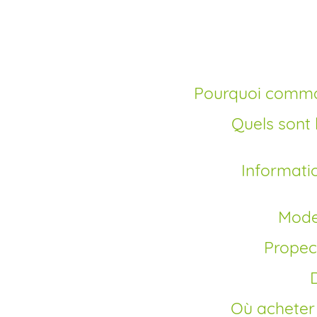
rapide pa
Pourquoi comma
Quels sont les avantages d’un achat sans
Informations générales sur le Propecia
Mod
Propec
Où achete