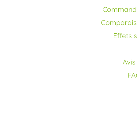
Commande
Comparais
Effets
Avi
F
Pourquoi commander 
Commander Propecia
solution moderne pou
ordonnance, en fran
bénéficiez de tarifs 