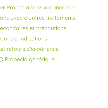
r Propecia sans ordonnance
ons avec d’autres traitements
 secondaires et précautions
Contre-indications
s et retours d’expérience
AQ Propecia générique
Propecia générique en ligne?
 générique en ligne représente une
r réaliser votre achat de Finastéride sans
ce. Grâce à des plateformes agréées, vous
moins chers que ceux pratiqués en officine